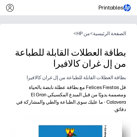
Printables
الصفحة الرئيسية
>
من HP
>
بطاقة العطلات القابلة للطباعة
من إل غران كالافيرا
بطاقة العطلات القابلة للطباعة من إل غران كالافيرا
قل Felices Fiestas مع بطاقة عطلة نابضة بالحياة
ومصممة يدويًا من قبل المبدع المكسيكي El Gran
Calavera - ما عليك سوى الطباعة والطي والمشاركة في
دقائق.
لماذا يعمل:
جاهز في لمح البصر - يمكنك تنزيله وطباعته على شكل حرف أو A4 وقصه وطيه للحصول على هدية فورية.
تصميم غني ثقافيًا - تحية جريئة لـ Felices Fiestas من قبل الحرفي المكسيكي El Gran Calavera الذي يبرز.