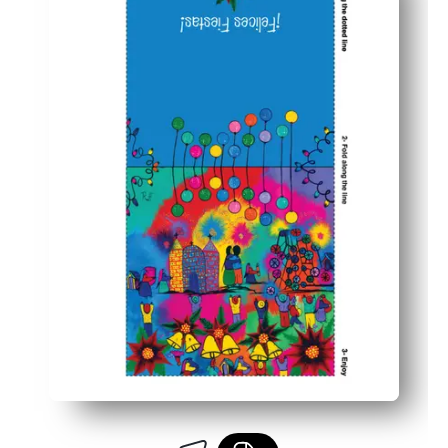
مرن لأي قائمة - اطبع العدد الذي تريده لزملاء الدراسة والجيران والع
سهل الاستخدام للطابعة المنزلية - نتائج واضحة على الورق العادي، 