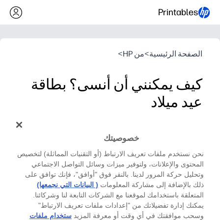
Printables
الصفحة الرئيسية
>
من HP
>
كيف يمكنني أن أنسى؟ بطاقة
عيد ميلاد
سلسلة عيد ميلاد - بطاقة
خصوصيتك
«كيف يمكنني أن أنسى؟» بطاقة عيد ميلاد (من She Is This)
نحن نستخدم ملفات تعريف الارتباط (أو التقنيات المماثلة) لتخصيص
المحتوى والإعلانات، ولتوفير ميزات وسائل التواصل الاجتماعي
وتحليل حركة المرور لدينا. بالنقر فوق "أوافق"، فإنك توافق على
ذلك بالإضافة إلى مشاركة المعلومات
( البيانات التي نجمعها)
المتعلقة باستخدامك لموقعنا مع الشركات التابعة لنا وشركائنا.
يمكنك إدارة تفضيلاتك من "إعدادات ملفات تعريف الارتباط"
وسحب موافقتك في أي وقت أو معرفة المزيد
ستخدام ملفات