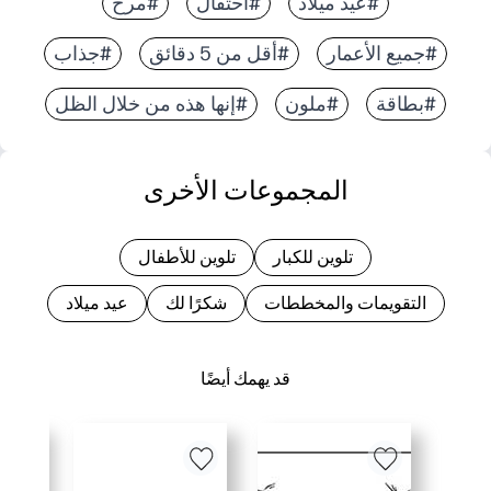
#عيد ميلاد
#احتفال
#مرح
#جميع الأعمار
#أقل من 5 دقائق
#جذاب
#بطاقة
#ملون
#إنها هذه من خلال الظل
المجموعات الأخرى
تلوين للكبار
تلوين للأطفال
التقويمات والمخططات
شكرًا لك
عيد ميلاد
قد يهمك أيضًا