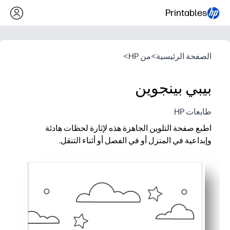
Printables
الصفحة الرئيسية
>
من HP
>
بيبي بينجوين
طابعات HP
اطبع صفحة التلوين الجاهزة هذه لإثارة لحظات هادئة
وإبداعية في المنزل أو في الفصل أو أثناء التنقل.
لماذا يعمل:
Zero Prep - ما عليك سوى الطباعة والاستيلاء على أقلام التلوين وستكون جاهزًا
يبني المهارات الحركية الدقيقة والتعرف على الألوان والتركيز من
مثالية للتشطيبات المبكرة والمراكز والخطط البديلة والحفلات ومتع
الخطوط العريضة النظيفة والجريئة والتصميم المناسب للأطفال تجعل