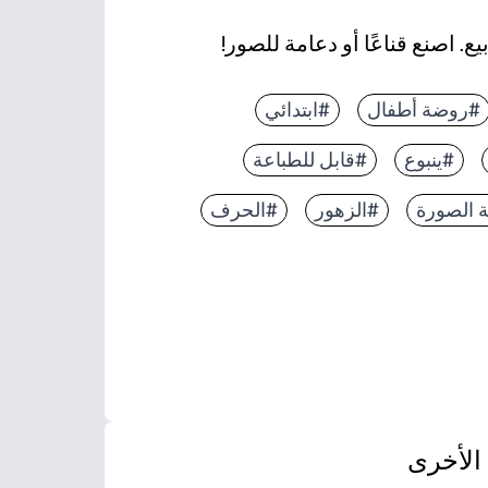
. اصنع قناعًا أو دعامة للصور!
#روضة أطفال
#ابتدائي
 بتخصيص آذان الأرنب أثناء ممارسة المهارات الحركية الد
#ينبوع
#قابل للطباعة
فلات والصور العائلية - رائعة على الورق العادي أو البطا
ك إضافة خيط أو عصي مصنوعة يدويًا للحصول على قناع م
 الصورة
#الزهور
#الحرف
الأخرى