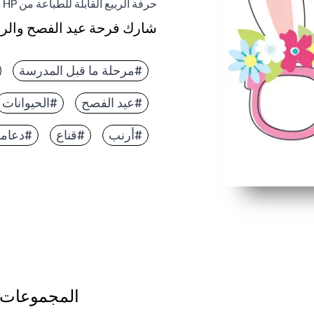
حرفة الربيع القابلة للطباعة من HP
شارك فرحة عيد الفصح والربيع
لماذا يعمل:
Print-and-Go - ما عليك سوى القص واللون والتجميع للحصول على متعة احتفالية فورية
#مرحلة ما قبل المدرسة
تحفز الإبداع - يقوم الأطفال
#عيد الفصح
#الحيوانات
مثالية للفصول الدراسية والح
مناسب لجميع الأعمار - يمكن
#أرنب
#قناع
#دعامة
المجموعات 