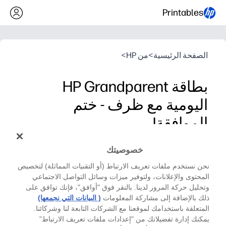
Printables
الصفحة الرئيسية
>
من HP
>
بطاقة HP Grandparent
اليومية مع ظرف - ختم
الموافقة!
يوم أجداد HP
خصوصيتك
اطبع أجدادك وقم بطيهم وإسعادهم ببطاقة عيد الأجداد
نحن نستخدم ملفات تعريف الارتباط (أو التقنيات المماثلة) لتخصيص
الجميلة - كاملة مع ظرف وختم متناسقين.
المحتوى والإعلانات، ولتوفير ميزات وسائل التواصل الاجتماعي
لماذا يعمل:
وتحليل حركة المرور لدينا. بالنقر فوق "أوافق"، فإنك توافق على
Zero prep - ما عليك سوى الطباعة على الورق اليومي أو البطاقات، والقص والطي، وستكون جاهزًا للهدايا
ذلك بالإضافة إلى مشاركة المعلومات
( البيانات التي نجمعها)
المتعلقة باستخدامك لموقعنا مع الشركات التابعة لنا وشركائنا.
متعة يوافق عليها الأطفال - اسمح لأطفالك بإضافة رسومات وملا
يمكنك إدارة تفضيلاتك من "إعدادات ملفات تعريف الارتباط"