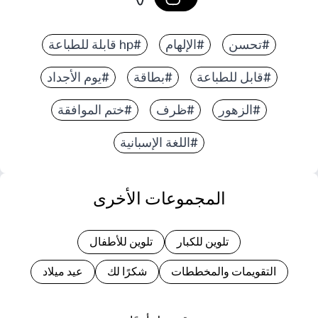
#تحسن
#الإلهام
#hp قابلة للطباعة
#قابل للطباعة
#بطاقة
#يوم الأجداد
#الزهور
#ظرف
#ختم الموافقة
#اللغة الإسبانية
المجموعات الأخرى
تلوين للكبار
تلوين للأطفال
التقويمات والمخططات
شكرًا لك
عيد ميلاد