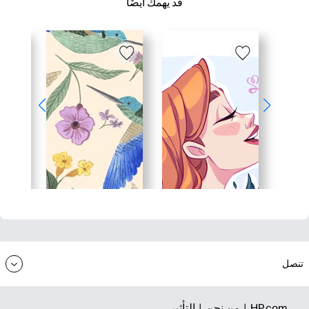
قد يهمك أيضًا
تنصل
HP.com |
من نحن |
التأثير