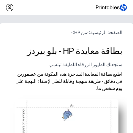
Printables
الصفحة الرئيسية
>
من HP
>
بطاقة معايدة HP - بلو بيردز
ستجعلك الطيور الزرقاء اللطيفة تبتسم.
اطبع بطاقة المعايدة الساحرة هذه المكونة من عصفورين
في دقائق - طريقة مبهجة وقابلة للطي لإضفاء البهجة على
يوم شخص ما.
لماذا يعمل:
سهولة التحضير - قم بالتنزيل والطباعة على الحرف أو A4 وقم بطيه وستكون جاهزًا للعطاء.
تخصيص مناسب للأطفال - يمكن للأطفال إضافة ملاحظات أو رسومات 
تصميم مناسب لجميع المناسبات - مثالي لأعياد الميلاد وتمنيات ال
طابعة منزلية جاهزة - تبدو مصقولة على الورق العادي أو البطاقات، 