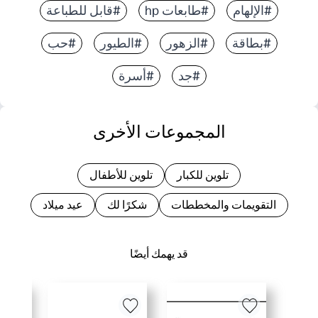
#الإلهام
#طابعات hp
#قابل للطباعة
#بطاقة
#الزهور
#الطيور
#حب
#جد
#أسرة
المجموعات الأخرى
تلوين للكبار
تلوين للأطفال
التقويمات والمخططات
شكرًا لك
عيد ميلاد
قد يهمك أيضًا