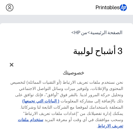
Printables
الصفحة الرئيسية
>
من HP
>
3 أشباح لولبية
إتش بي كرافتس
خصوصيتك
تزيين الموسم المخيف سهل وممتع - كل ما تحتاجه هو
المقص! اطبع كل ثلاثة. كلما كان الأمر «أكثر رعباً»!
نحن نستخدم ملفات تعريف الارتباط (أو التقنيات المماثلة) لتخصيص
المحتوى والإعلانات، ولتوفير ميزات وسائل التواصل الاجتماعي
وتحليل حركة المرور لدينا. بالنقر فوق "أوافق"، فإنك توافق على
ذلك بالإضافة إلى مشاركة المعلومات
( البيانات التي نجمعها)
المتعلقة باستخدامك لموقعنا مع الشركات التابعة لنا وشركائنا.
يمكنك إدارة تفضيلاتك من "إعدادات ملفات تعريف الارتباط"
وسحب موافقتك في أي وقت أو معرفة المزيد
ستخدام ملفات
تعريف الارتباط
.