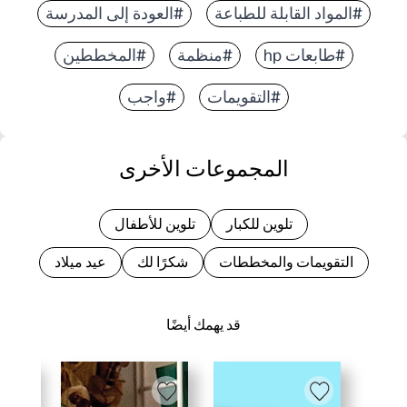
#المواد القابلة للطباعة
#العودة إلى المدرسة
#طابعات hp
#منظمة
#المخططين
#التقويمات
#واجب
المجموعات الأخرى
تلوين للكبار
تلوين للأطفال
التقويمات والمخططات
شكرًا لك
عيد ميلاد
قد يهمك أيضًا