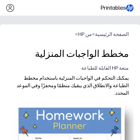
Printables
الصفحة الرئيسية
>
من HP
>
مخطط الواجبات المنزلية
متعة HP القابلة للطباعة
يمكنك التحكم في الواجبات المنزلية باستخدام مخطط
الطباعة والانطلاق الذي يبقيك منظمًا ومحفزًا وفي الموعد
المحدد.
لماذا يعمل:
Zero prep - اطبع صفحة جديدة كلما احتجت إليها
نظرة عامة أسبوعية تجعل من السهل التخطيط للمهام وتواريخ الاست
تؤدي عمليات تسجيل الوصول المُرضية إلى بناء الحافز وتقليل التوت
يعمل في المنزل أو في الفصل - روتين ثابت يمكنك إعادة استخدامه أ