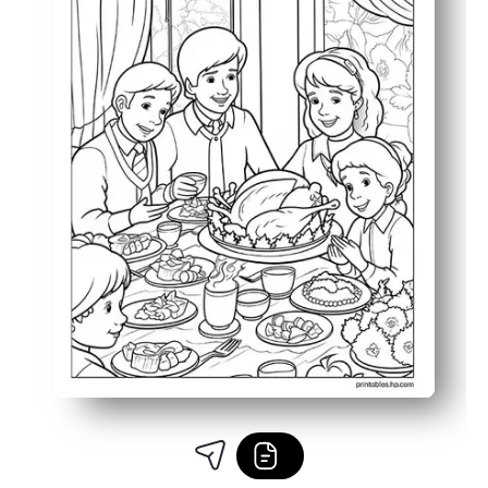
الاستخدام المرن - مفرش المائدة أو النشاط المركزي أو ملاءة التش