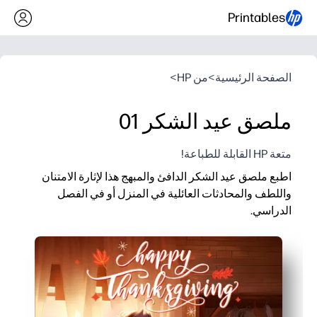
Printables
الصفحة الرئيسية
>
من HP
>
ملصق عيد الشكر 01
متعة HP القابلة للطباعة!
اطبع ملصق عيد الشكر الدافئ والمبهج هذا لإثارة الامتنان
واللطف والمحادثات العائلية في المنزل أو في الفصل
الدراسي.
لماذا يعمل:
بدون إعداد مسبق - ما عليك سوى الطباعة والعرض للحصول على 
يجذب الرسم التوضيحي العائلي الودود الأطفال ويضفي طابعًا ترحيبيًا
بداية محادثة مدمجة - ملاحظات شكر سريعة أو إدخالات دفتر اليومي
يُطبع على ورق عادي - يُعلق على الأبواب أو لوحات الإعلانات أو جدار