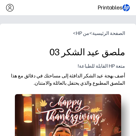
Printables
الصفحة الرئيسية
>
من HP
>
ملصق عيد الشكر 03
متعة HP القابلة للطباعة!
أضف بهجة عيد الشكر الدافئة إلى مساحتك في دقائق مع هذا
الملصق المطبوع والذي يحتفل بالعائلة والامتنان.
لماذا يعمل:
إعداد بدون إعداد مسبق - ما عليك سوى الطباعة والتعليق على الحائط
تحفيز المحادثة - استخدمها لبدء محادثات الامتنان أو الاجتماعات الصبا
مرن لأي مساحة - قابل للتوسعة ليناسب طابعتك وشاشة العرض في ا
مصنوع ليدوم طويلاً - مصفح أو إطار لإعادة الاستخدام الموسمي وا