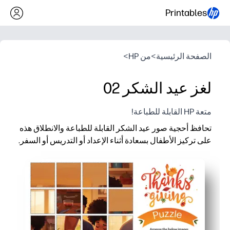
Printables
الصفحة الرئيسية
>
من HP
>
لغز عيد الشكر 02
متعة HP القابلة للطباعة!
تحافظ أحجية صور عيد الشكر القابلة للطباعة والانطلاق هذه
على تركيز الأطفال بسعادة أثناء الإعداد أو التدريس أو السفر.
لماذا يعمل:
سهولة التحضير - ما عليك سوى تنزيلها وطباعتها، ثم تسليمها باستخدا
مشاركة عالية - مشهد عيد الشكر العائلي المريح يدعو الأطفال إلى
متعدد الاستخدامات للمنزل أو الفصل الدراسي - مثالي للتشطيب الس
خيار قابل لإعادة الاستخدام - قم بالتصفيح أو وضع واقي الصفحة لاس