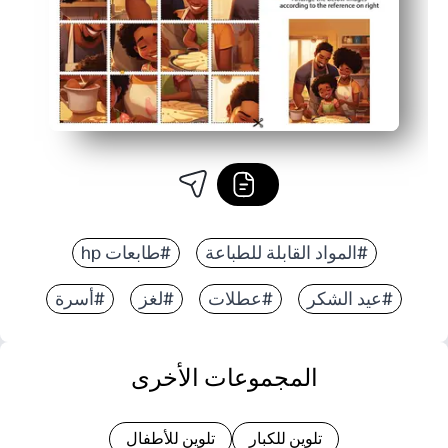
#المواد القابلة للطباعة
#طابعات hp
#عيد الشكر
#عطلات
#لغز
#أسرة
المجموعات الأخرى
تلوين للكبار
تلوين للأطفال