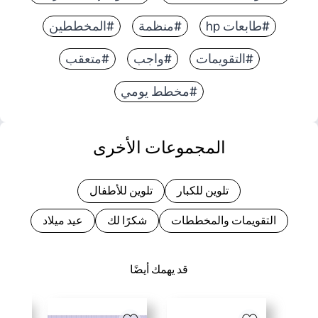
#طابعات hp
#منظمة
#المخططين
#التقويمات
#واجب
#متعقب
#مخطط يومي
المجموعات الأخرى
تلوين للكبار
تلوين للأطفال
التقويمات والمخططات
شكرًا لك
عيد ميلاد
قد يهمك أيضًا