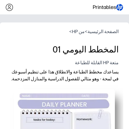
Printables
الصفحة الرئيسية
>
من HP
>
المخطط اليومي 01
متعة HP القابلة للطباعة
يساعدك مخطط الطباعة والانطلاق هذا على تنظيم أسبوعك
في لمحة - وهو مثالي للفصول الدراسية والمنازل المزدحمة.
لماذا يعمل:
جاهز في دقائق - ما عليك سوى الطباعة والبدء في التخطيط، بدون ت
تصميم مناسب للأطفال مع أقسام واضحة للتواريخ والمهام والأهد
صيغة مرنة مناسبة لخطط الدروس أو الواجبات المنزلية أو الأعمال 
قابلة لإعادة الاستخدام وخالية من الفوضى - قم بطباعة أي عدد تر