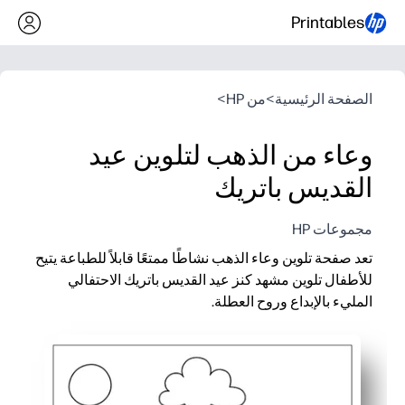
Printables
الصفحة الرئيسية
>
من HP
>
وعاء من الذهب لتلوين عيد
القديس باتريك
مجموعات HP
تعد صفحة تلوين وعاء الذهب نشاطًا ممتعًا قابلاً للطباعة يتيح
للأطفال تلوين مشهد كنز عيد القديس باتريك الاحتفالي
المليء بالإبداع وروح العطلة.
لماذا يعمل:
يدعم تطوير المحركات الدقيقة والتعرف على الألوان من خلال ممارس
سهل الطباعة والاستخدام الفوري للفصول الدراسية أو الحفلات أو ا
يُبقي الأطفال منشغلين بتصميم مبهج وخيالي مستوحى من العطلا