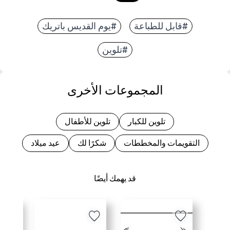
#قابل للطباعة
#يوم القديس باتريك
#تلوين
المجموعات الأخرى
تلوين للكبار
تلوين للأطفال
التقويمات والمخططات
شكرًا لك
عيد ميلاد
قد يهمك أيضًا