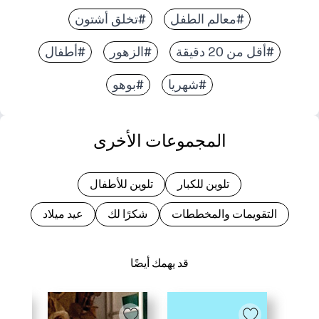
#معالم الطفل
#تخلق أشتون
#أقل من 20 دقيقة
#الزهور
#أطفال
#شهريا
#بوهو
المجموعات الأخرى
تلوين للكبار
تلوين للأطفال
التقويمات والمخططات
شكرًا لك
عيد ميلاد
قد يهمك أيضًا