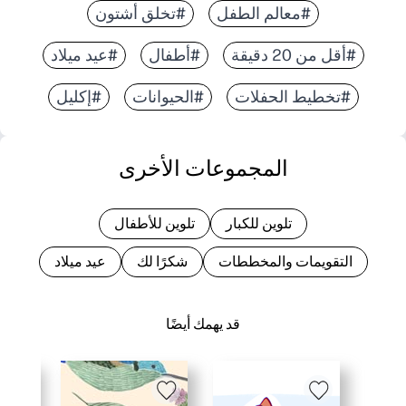
#معالم الطفل
#تخلق أشتون
#أقل من 20 دقيقة
#أطفال
#عيد ميلاد
#تخطيط الحفلات
#الحيوانات
#إكليل
المجموعات الأخرى
تلوين للكبار
تلوين للأطفال
التقويمات والمخططات
شكرًا لك
عيد ميلاد
قد يهمك أيضًا