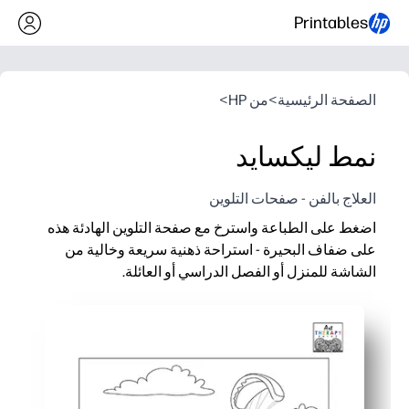
Printables
الصفحة الرئيسية
>
من HP
>
نمط ليكسايد
العلاج بالفن - صفحات التلوين
اضغط على الطباعة واسترخ مع صفحة التلوين الهادئة هذه
على ضفاف البحيرة - استراحة ذهنية سريعة وخالية من
الشاشة للمنزل أو الفصل الدراسي أو العائلة.
لماذا يعمل:
سهولة الطباعة والانطلاق - بدون إعداد مسبق، ما عليك سوى إحضار أ
جذابة لجميع الأعمار - تفاصيل متنوعة تحافظ على استيعاب الأطفال 
يعزز اليقظة والتركيز - أنماط مهدئة على ضفاف البحيرة تخفف التوتر
استخدام متعدد الاستخدامات - مثالي للتشطيبات المبكرة ومراكز ال