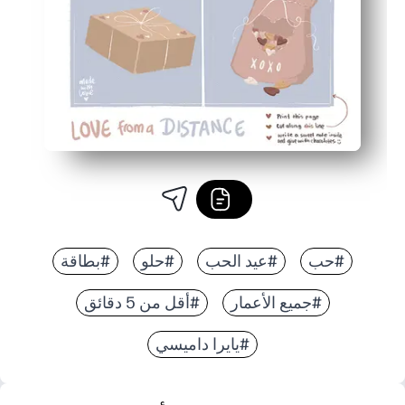
#حب
#عيد الحب
#حلو
#بطاقة
#جميع الأعمار
#أقل من 5 دقائق
#يايرا داميسي