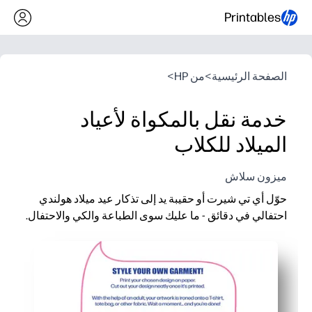
Printables
الصفحة الرئيسية
>
من HP
>
خدمة نقل بالمكواة لأعياد
الميلاد للكلاب
ميزون سلاش
حوّل أي تي شيرت أو حقيبة يد إلى تذكار عيد ميلاد هولندي
احتفالي في دقائق - ما عليك سوى الطباعة والكي والاحتفال.
لماذا يعمل:
حرفة Zero-prep - استخدم ورق النقل المكواة المفضل لديك لمشروع سريع وخالي من الفوضى.
تصميم معتمد من الأطفال يعزز الإثارة ويجعل صور عيد الميلاد تبدو
مرن للقمصان وحقائب اليد والمآزر والمزيد - مثالي للأزياء أو حقائب ا
سهل التخصيص - اطبع الحجم الذي تريده وقم بعمل مجموعات مطابق