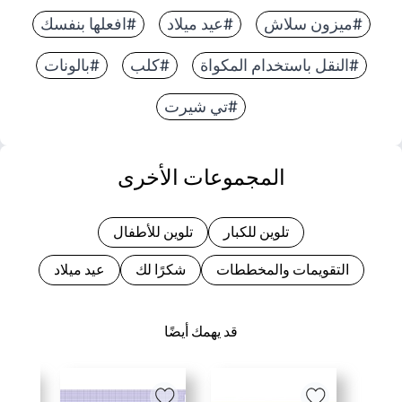
#ميزون سلاش
#عيد ميلاد
#افعلها بنفسك
#النقل باستخدام المكواة
#كلب
#بالونات
#تي شيرت
المجموعات الأخرى
تلوين للكبار
تلوين للأطفال
التقويمات والمخططات
شكرًا لك
عيد ميلاد
قد يهمك أيضًا