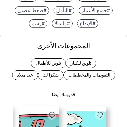
#جميع الأعمار
#التأمل
#ضغط عصبى
#الإبداع
#ماندالا
#رسم
المجموعات الأخرى
تلوين للكبار
تلوين للأطفال
التقويمات والمخططات
شكرًا لك
عيد ميلاد
قد يهمك أيضًا