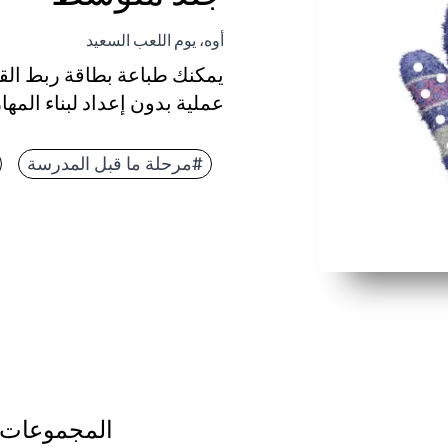
أوه، يوم اللعب السعيد
يمكنك طباعة بطاقة ربط القف
عملية بدون إعداد لبناء المها
لماذا يعمل:
يمكنك الحصول على مركز فوري
#مرحلة ما قبل المدرسة
يعمل الأطفال على تقوية عضلا
يمكنك التصفيح من أجل المتان
مهمة بسيطة ومهدئة تعزز الص
المجموعات 