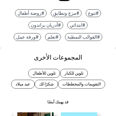
#تنوع
#مزج وتطابق
#روضة أطفال
#ابتدائي
#أدريان براندون
#القوالب النمطية
#تعلم
#ورقة عمل
المجموعات الأخرى
تلوين للكبار
تلوين للأطفال
التقويمات والمخططات
شكرًا لك
عيد ميلاد
قد يهمك أيضًا