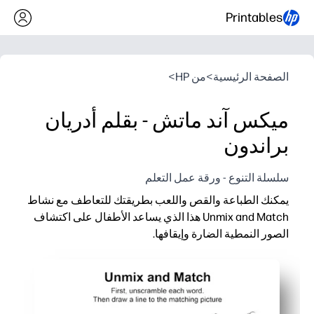
Printables
الصفحة الرئيسية
>
من HP
>
ميكس آند ماتش - بقلم أدريان
براندون
سلسلة التنوع - ورقة عمل التعلم
يمكنك الطباعة والقص واللعب بطريقتك للتعاطف مع نشاط
Unmix and Match هذا الذي يساعد الأطفال على اكتشاف
الصور النمطية الضارة وإيقافها.
لماذا يعمل:
قابلة للطباعة بدون إعداد مسبق - ما عليك سوى الطباعة والقص و
تحافظ لعبة المطابقة العملية على تفاعل الأطفال مع الكشف عن 
يحث على إجراء محادثة مدروسة حول الهوية والاختلافات والاحترام -