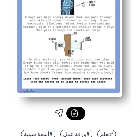
#تعلم
#ورقة عمل
#أشعة سينية