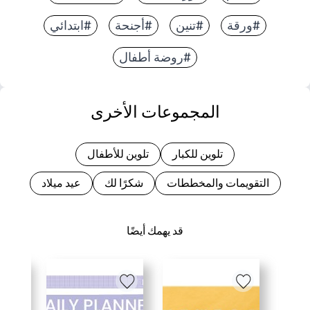
#ورقة
#تنين
#أجنحة
#ابتدائي
#روضة أطفال
المجموعات الأخرى
تلوين للكبار
تلوين للأطفال
التقويمات والمخططات
شكرًا لك
عيد ميلاد
قد يهمك أيضًا