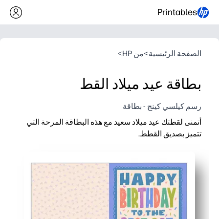
Printables
الصفحة الرئيسية
>
من HP
>
بطاقة عيد ميلاد القط
رسم كيلسي كينج - بطاقة
أتمنى لقطتك عيد ميلاد سعيد مع هذه البطاقة المرحة التي
تتميز بصديق القطط.
لماذا يعمل:
يمكنك الطباعة والطي والاحتفال - بطاقة فورية بدون أي إعداد.
يُشرك الأطفال - يمكنهم التوقيع أو إضافة الملصقات أو الرسم لجعل
يمكنك إضفاء الطابع الشخصي بسهولة - اكتب ملاحظة صادقة أو أض
يوفر الوقت للعائلات المزدحمة - تخطي المتجر واصنع تذكارًا في دقا