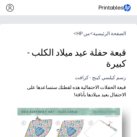
Printables
الصفحة الرئيسية
>
من HP
>
قبعة حفلة عيد ميلاد الكلب -
كبيرة
رسم كيلسي كينج - كرافت
قبعة الحفلات الاحتفالية هذه لقطتك ستساعدها على
الاحتفال بعيد ميلادها بأناقة!
لماذا يعمل:
الطباعة والقص والشريط - ستكون جاهزًا للحفلات في دقائق دون أ
قم بالميزان قبل الطباعة ليناسب معظم الحيوانات الأليفة بشكل م
تصميم جريء جاهز للصور يجعل صور عيد الميلاد قابلة للمشاركة ع
أعد الطباعة في أي وقت للنسخ الاحتياطية أو الحيوانات الأليفة المتع