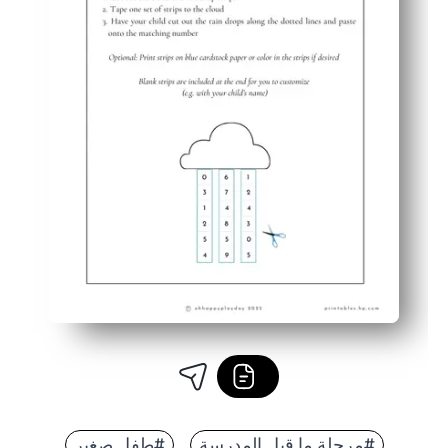
#مرحلة ما قبل المدرسة
#طفل صغير