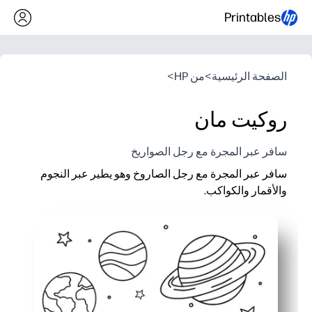
Printables
الصفحة الرئيسية
>
من HP
>
روكيت مان
سافر عبر المجرة مع رجل الصواريخ
سافر عبر المجرة مع رجل الصاروخ وهو يطير عبر النجوم
والأقمار والكواكب.
لماذا يعمل:
Zero-prep - ما عليك سوى الطباعة وتسليمها إلى رائد الفضاء الصغير لقضاء وقت هادئ فوري.
تعمل الخطوط العريضة السميكة والأشكال البسيطة على بناء التحكم
يثير موضوع الفضاء الخيال ورواية القصص ومفردات العلوم والتكنولوج
مثالي للمنزل أو الفصل الدراسي أو أثناء التنقل - فن الخط الملائم ل