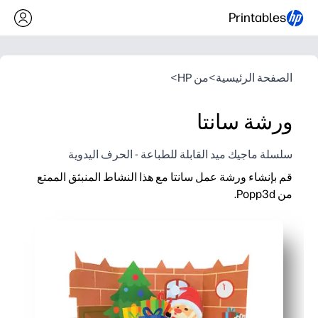
Printables
الصفحة الرئيسية
>
من HP
>
ورشة سانتا
سلسلة ماجيك ميد القابلة للطباعة - الحرف اليدوية
قم بإنشاء ورشة عمل سانتا مع هذا النشاط المنبثق الممتع
من Popp3d.
لماذا يعمل:
يمكنك الطباعة والقص والطي والصمغ - لا حاجة لمستلزمات خاصة 
يحافظ التصميم المنبثق ثلاثي الأبعاد على تفاعل الأطفال - فهم يبنون
يبني المهارات الحركية الدقيقة واتباع التوجيهات والتفكير المكاني 
مثالية للفصول الدراسية أو المراكز أو الليالي العائلية - يسهل مشار