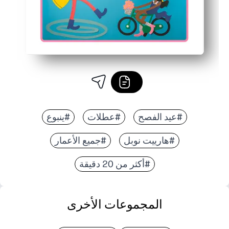
#عيد الفصح
#عطلات
#ينبوع
#هارييت نوبل
#جميع الأعمار
#أكثر من 20 دقيقة
المجموعات الأخرى