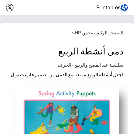
Printables
الصفحة الرئيسية
>
من HP
>
دمى أنشطة الربيع
سلسلة عيد الفصح والربيع - الحرف
اجعل أنشطة الربيع ممتعة مع الدمى من تصميم هارييت نوبل
لماذا يعمل:
ما عليك سوى الطباعة والقص والتشغيل - بدون أي إعداد أو الحد الأد
تلهم الشخصيات الموسمية رواية القصص الخيالية ولعب الأدوار ومم
تعمل عمليات القطع والتجميع البسيطة على بناء المهارات الحركية ال
رائعة للفصول الدراسية أو مواعيد اللعب أو الأيام الممطرة - يسهل ح