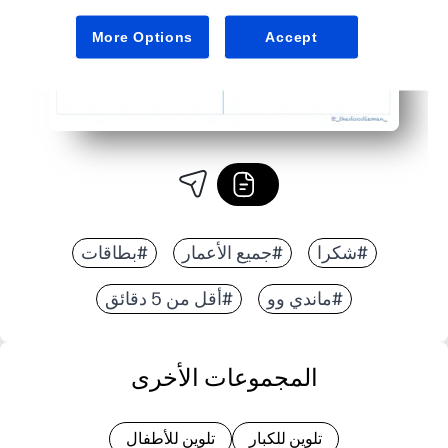
More Options
Accept
#شكرا
#جميع الأعمار
#بطاقات
#ماندي وو
#أقل من 5 دقائق
المجموعات الأخرى
تلوين للكبار
تلوين للأطفال