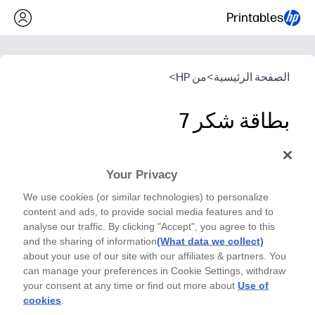
Printables
الصفحة الرئيسية
>
من HP
>
بطاقة شكر 7
سلسلة بطاقات شكر
Your Privacy
اطبع ابتسامة مع بطاقة شكر الدب الساحرة هذه - طريقة
سريعة وصادقة لإظهار الامتنان في المنزل أو المدرسة.
We use cookies (or similar technologies) to personalize
لماذا يعمل:
content and ads, to provide social media features and to
سهولة الطباعة والتنقل - قم بالتنزيل والطباعة والطي وستكون جاهز
analyse our traffic. By clicking "Accept", you agree to this
and the sharing of information
(What data we collect)
جذابة للأطفال - يدعو الدب الودود الأطفال للتوقيع أو التزيين أو إ
about your use of our site with our affiliates & partners. You
يناسب الحياة الواقعية - مثالي للمعلمين ومقدمي الرعاية وزملاء 
can manage your preferences in Cookie Settings, withdraw
دائمًا في متناول اليد - احفظ الملف وأعد طباعته كلما احتجت إلى ب
your consent at any time or find out more about
Use of
cookies
.