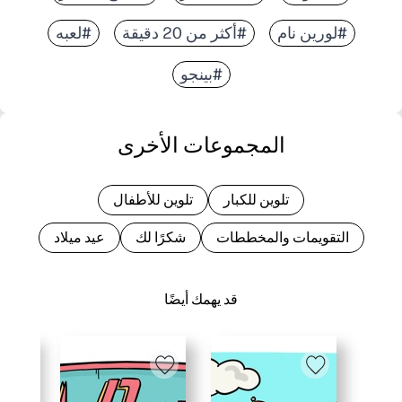
#لورين نام
#أكثر من 20 دقيقة
#لعبه
#بينجو
المجموعات الأخرى
تلوين للكبار
تلوين للأطفال
التقويمات والمخططات
شكرًا لك
عيد ميلاد
قد يهمك أيضًا