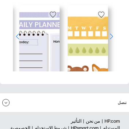
تنصل
HP.com |
من نحن |
التأثير
المستدام |
HPsmart.com |
شروط الاستخدام |
الخصوصية