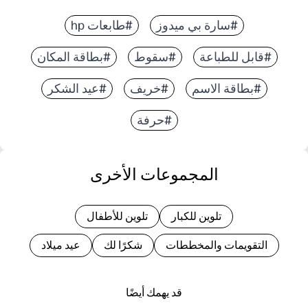
#سارة بي ميدوز
#طابعات hp
#قابل للطباعة
#سقوط
#بطاقة المكان
#بطاقة الاسم
#خريف
#عيد الشكر
#حرفة
المجموعات الأخرى
تلوين للكبار
تلوين للأطفال
التقويمات والمخططات
شكرًا لك
عيد ميلاد
قد يهمك أيضًا