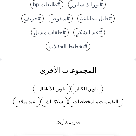
#لورا ك سايرز
#طابعات hp
#قابل للطباعة
#سقوط
#خريف
#عيد الشكر
#حلقات منديل
#تخطيط الحفلات
المجموعات الأخرى
تلوين للكبار
تلوين للأطفال
التقويمات والمخططات
شكرًا لك
عيد ميلاد
قد يهمك أيضًا