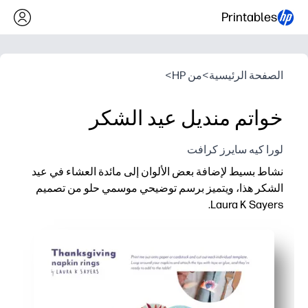
Printables
الصفحة الرئيسية
>
من HP
>
خواتم منديل عيد الشكر
لورا كيه سايرز كرافت
نشاط بسيط لإضافة بعض الألوان إلى مائدة العشاء في عيد
الشكر هذا، ويتميز برسم توضيحي موسمي حلو من تصميم
Laura K Sayers.
لماذا يعمل:
قم بالطباعة والقص واللف - ستحصل على حلقات مناديل فورية بدو
تُبقي الأطفال مشغولين بسعادة قبل العشاء - بما في ذلك التمارين ا
يمكنك تخصيص كل خاتم بأسماء لإعدادات المكان السهلة والساحرة
يعمل مع المناديل العادية - يرفع طاولتك دون الحاجة إلى تسوق إضا