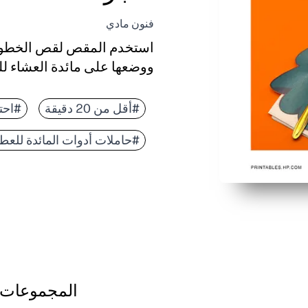
فنون مادي
استخدم المقص لقص الخطوط،
ووضعها على مائدة العشاء لل
#أقل من 20 دقيقة
#احت
#حاملات أدوات المائدة للعط
المجموعات 