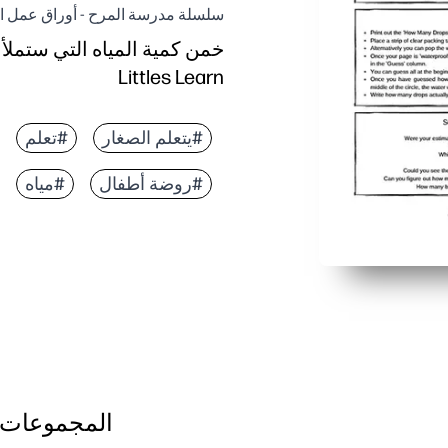
سلسلة مدرسة المرح - أوراق عمل ال
Littles Learn
#يتعلم الصغار
#تعلم
#روضة أطفال
#مياه
المجموعات 