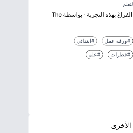
تعلم
خمن كمية المياه التي ستملأ الفراغ بهذه التجربة - بواسطة The
#ورقة عمل
#ابتدائي
#قطرات
#علم
الأخرى