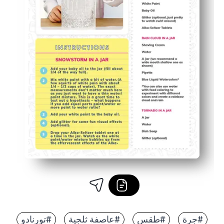
#جرة
#طقس
#عاصفة ثلجية
#تورنادو