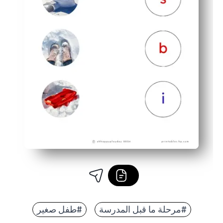
#مرحلة ما قبل المدرسة
#طفل صغير