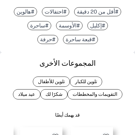
#أقل من 20 دقيقة
#احتفالات
#هالوين
#إكليل
#الأوسمة
#ساحرة
#قبعة ساحرة
#حرفة
المجموعات الأخرى
تلوين للكبار
تلوين للأطفال
التقويمات والمخططات
شكرًا لك
عيد ميلاد
قد يهمك أيضًا