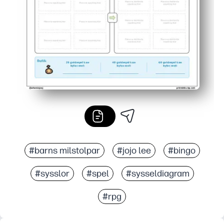
#barns milstolpar
#jojo lee
#bingo
#sysslor
#spel
#sysseldiagram
#rpg