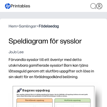
Printables
Hem
>
Samlingar
>
Födelsedag
Speldiagram för sysslor
JoJo Lee
Förvandla sysslor till ett äventyr med detta
utskrivbara gamifierade sysslor! Barn kan tjäna
låtsasguld genom att slutföra uppgifter och lösa in
sin skatt för en föräldragodkänd belöning.