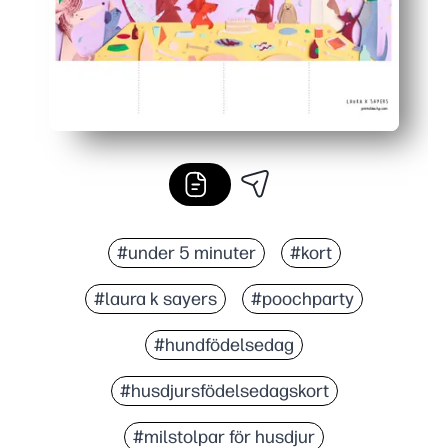
#under 5 minuter
#kort
#laura k sayers
#poochparty
#hundfödelsedag
#husdjursfödelsedagskort
#milstolpar för husdjur