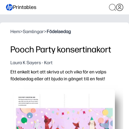
Printables
Hem
>
Samlingar
>
Födelsedag
Pooch Party konsertinakort
Laura K Sayers - Kort
Ett enkelt kort att skriva ut och vika för en valps
födelsedag eller att bjuda in gänget till en fest!
Varför det fungerar:
Du skriver ut, klipper och viker på några minuter - inge
Välj hur du använder den - en födelsedagshälsning eller
Bedårande valpkonst får barnen glada att delta och får d
Perfekt för både klassrum och familjer - gör multiplar sna