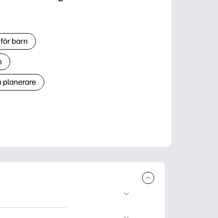
för barn
n
h planerare
r och skriva ut.