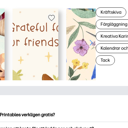
Kräftskiva
Färgläggning 
Kreativa Kari
Kalendrar oc
Tack
Printables verkligen gratis?
ntables erbjuder över 2500 gratis utskriftsmaterial att ladda ne