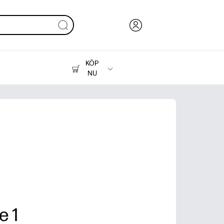
KÖP
NU
Bläck, toner och papper
Skrivare
e 1