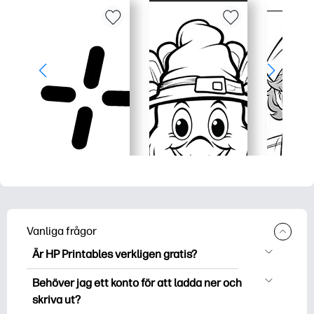
Vanliga frågor
Är HP Printables verkligen gratis?
HP Printables erbjuder över 2500 gratis
Behöver jag ett konto för att ladda ner och
utskriftsmaterial att ladda ner och
skriva ut?
skriva ut. Utforska populära målarbok,