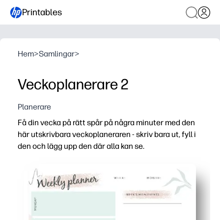
Printables
Hem
>
Samlingar
>
Veckoplanerare 2
Planerare
Få din vecka på rätt spår på några minuter med den
här utskrivbara veckoplaneraren - skriv bara ut, fyll i
den och lägg upp den där alla kan se.
Varför det fungerar:
Inställning utan förberedelser - du skriver bara ut och bör
Tydlig veckovy - dagliga avsnitt hjälper dig att kartlägg
Bygger självständighet - barn kontrollerar prioriteringar
Flexibel för hem eller klassrum - använd den för familj