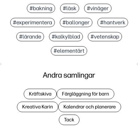
#bakning
#läsk
#vinäger
#experimentera
#ballonger
#hantverk
#lärande
#kalkylblad
#vetenskap
#elementärt
Andra samlingar
Kräftskiva
Färgläggning för barn
Kreativa Karin
Kalendrar och planerare
Tack