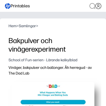
Printables
Hem
>
Samlingar
>
Bakpulver och
vinägerexperiment
School of Fun-serien - Lärande kalkylblad
Vinäger, bakpulver och ballonger. Åh herregud - av
The Dad Lab