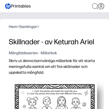
Printables
Hem
>
Samlingar
>
Skillnader - av Keturah Ariel
Mångfaldsserien - Målarbok
Skriv ut denna barnvänliga målarbok för att starta
meningsfulla samtal om att fira skillnader och
uppskatta mångfald.
Varför det fungerar:
Inställning utan förberedelser - skriv bara ut och lägg til
Praktiskt engagemang - färgläggning håller små händer
Mångsidig användning - perfekt för klassdiskussioner, 
Delbar effekt - färdiga sidor lyser upp väggar och firar v