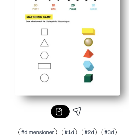
#dimensioner
#1d
#2d
#3d