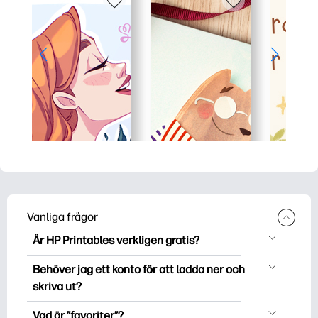
Vanliga frågor
Är HP Printables verkligen gratis?
HP Printables erbjuder över 2500 gratis
Behöver jag ett konto för att ladda ner och
utskriftsmaterial att ladda ner och
skriva ut?
skriva ut. Utforska populära målarbok,
Du kan utforska och skriva ut utan att
roliga inlärningsblad, hantverk och kort
Vad är ”favoriter”?