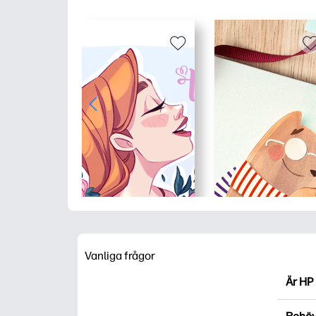
Vanliga frågor
Är HP 
HP Pri