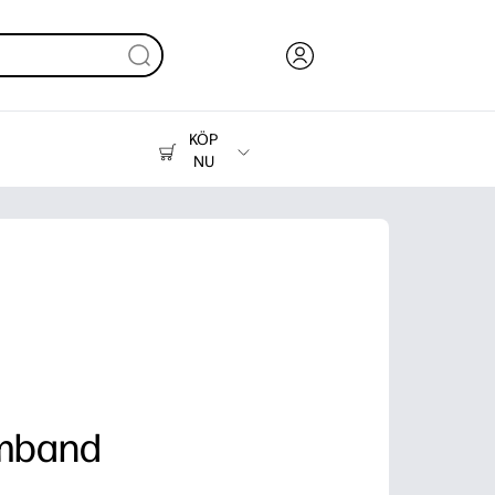
KÖP
NU
Bläck, toner och papper
Skrivare
mband