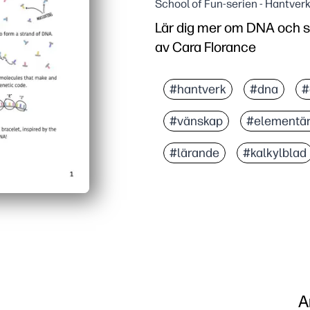
School of Fun-serien - Hantver
Lär dig mer om DNA och 
av Cara Florance
#hantverk
#dna
#
#vänskap
#elementär
#lärande
#kalkylblad
A