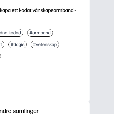
k
skapa ett kodat vänskapsarmband -
dna-kodad
#armband
t
#dagis
#vetenskap
ndra samlingar