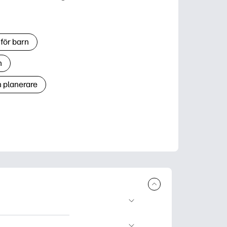
för barn
n
h planerare
r och skriva ut.