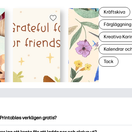
Kräftskiva
Färgläggning 
Kreativa Kari
Kalendrar oc
Tack
Printables verkligen gratis?
ntables erbjuder över 2500 gratis utskriftsmaterial att ladda ne