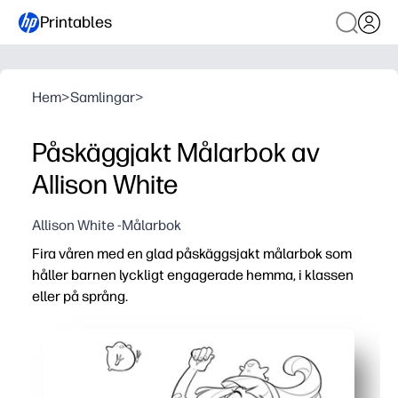
Printables
Hem
>
Samlingar
>
Påskäggjakt Målarbok av
Allison White
Allison White -Målarbok
Fira våren med en glad påskäggsjakt målarbok som
håller barnen lyckligt engagerade hemma, i klassen
eller på språng.
Varför det fungerar:
Bekvämlighet att skriva ut och gå - bara ladda ner, tryc
Bygger finmotorisk kontroll och fokus när barn färgar m
Verk för blandade åldrar - djärva former passar små hä