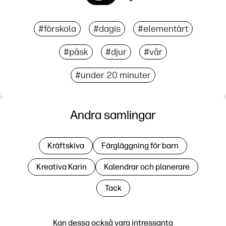
#förskola
#dagis
#elementärt
#påsk
#djur
#vår
#under 20 minuter
Andra samlingar
Kräftskiva
Färgläggning för barn
Kreativa Karin
Kalendrar och planerare
Tack
Kan dessa också vara intressanta