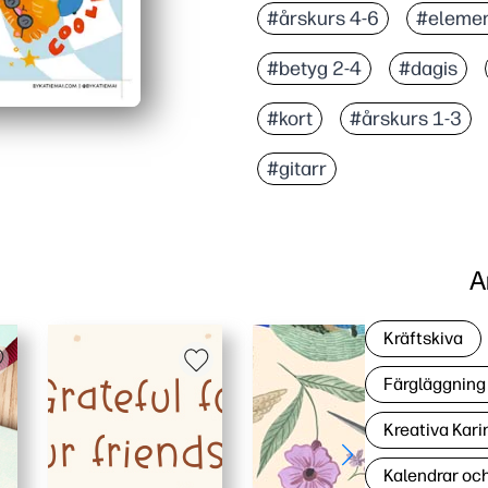
#årskurs 4-6
#elemen
#betyg 2-4
#dagis
#kort
#årskurs 1-3
#gitarr
A
Kräftskiva
Färgläggning 
Kreativa Kari
Kalendrar oc