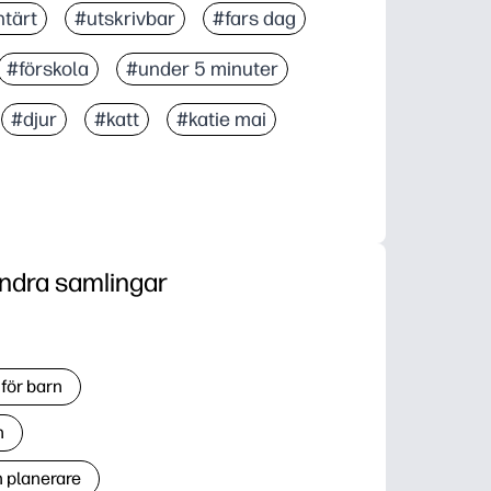
tärt
#utskrivbar
#fars dag
#förskola
#under 5 minuter
#djur
#katt
#katie mai
ndra samlingar
för barn
n
h planerare