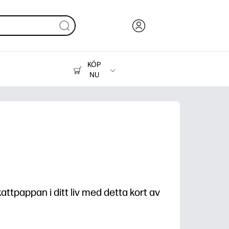
KÖP
NU
Bläck, toner och papper
Skrivare
attpappan i ditt liv med detta kort av