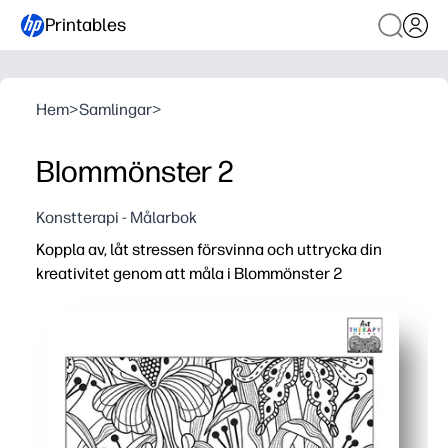
Printables
Hem
>
Samlingar
>
Blommönster 2
Konstterapi - Målarbok
Koppla av, låt stressen försvinna och uttrycka din
kreativitet genom att måla i Blommönster 2
Varför det fungerar:
Ingen förberedelse - bara tryck och färg för omedelbar l
Invecklat blommönster uppmuntrar fokus, mindfulness 
Bygger finmotorisk kontroll och färgplaneringsfärdighet
Tryck om efter behov - perfekt för tidiga efterbehandlar