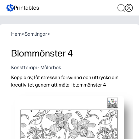
Printables
Hem
>
Samlingar
>
Blommönster 4
Konstterapi - Målarbok
Koppla av, låt stressen försvinna och uttrycka din
kreativitet genom att måla i blommönster 4
Varför det fungerar:
Skriv ut och gå med kritor, färgpennor eller markörer - 
Invecklade blommiga detaljer håller dig fokuserad och 
Du bygger fina motoriska färdigheter och mindfulness n
Du kan använda den för tidiga efterbehandlare, inomhus